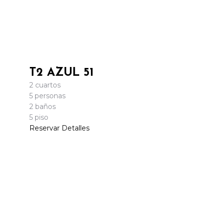
T2 AZUL 51
2 cuartos
5 personas
2 baños
5 piso
Reservar
Detalles