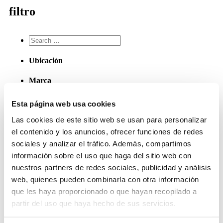
filtro
Ubicación
Marca
Departamento
Esta página web usa cookies
Las cookies de este sitio web se usan para personalizar
Área
el contenido y los anuncios, ofrecer funciones de redes
Tipo de Empleo
sociales y analizar el tráfico. Además, compartimos
información sobre el uso que haga del sitio web con
nuestros partners de redes sociales, publicidad y análisis
No se encontraron resultados.
web, quienes pueden combinarla con otra información
que les haya proporcionado o que hayan recopilado a
partir del uso que haya hecho de sus servicios.
Enlaces útiles