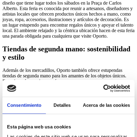
diseño que tiene lugar todos los sábados en la Praça de Carlos
Alberto. Esta feria es conocida por reunir a artesanos, diseñadores y
artistas locales que ofrecen productos únicos hechos a mano, como
joyas, ropa, accesorios, ilustraciones y artículos de decoración. Es
un lugar estupendo para encontrar regalos únicos y apoyar el talento
local. El ambiente relajado y la céntrica ubicación hacen de esta feria
una parada obligada para cualquiera que visite Oporto.
Tiendas de segunda mano: sostenibilidad
y estilo
Además de los mercadillos, Oporto también ofrece estupendas
tiendas de segunda mano para los amantes de los objetos únicos.
Entre las más populares están
Mon Père Vintage
: Situada en la Rua da Conceição 80, esta tienda
es un auténtico tesoro para los amantes de la moda vintage. Con una
cuidada selección de ropa y accesorios de los años 60, 70 y 80, Mon
Consentimiento
Detalles
Acerca de las cookies
Père Vintage es el lugar perfecto para encontrar piezas con estilo y
sostenibles.
Humana
: Parte de una cadena internacional,
Humana
, en la Rua de
Esta página web usa cookies
Santa Catarina, ofrece una amplia gama de ropa de segunda mano a
precios asequibles. Además de renovar tu armario, contribuirás a
Las cookies de este sitio web se usan para personalizar