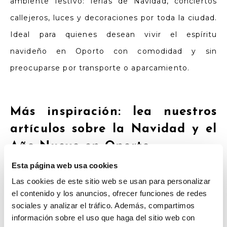
ambiente festivo: ferias de Navidad, conciertos
callejeros, luces y decoraciones por toda la ciudad.
Ideal para quienes desean vivir el espíritu
navideño en Oporto con comodidad y sin
preocuparse por transporte o aparcamiento.
Más inspiración: lea nuestros
artículos sobre la Navidad y el
Año Nuevo en Oporto
Esta página web usa cookies
Para conocer mejor lo que Oporto ofrece en esta
Las cookies de este sitio web se usan para personalizar
época mágica, consulte nuestras guías recientes:
el contenido y los anuncios, ofrecer funciones de redes
sociales y analizar el tráfico. Además, compartimos
información sobre el uso que haga del sitio web con