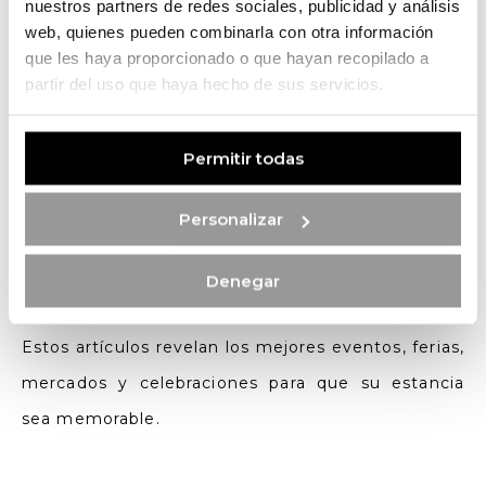
Qué hacer en Oporto en diciembre
:
todo
nuestros partners de redes sociales, publicidad y análisis
web, quienes pueden combinarla con otra información
sobre las luces de Navidad y los eventos de
que les haya proporcionado o que hayan recopilado a
diciembre.
partir del uso que haya hecho de sus servicios.
Navidad en Oporto
:
una visión completa de
la ciudad decorada, los eventos y el espíritu
Permitir todas
navideño.
Nochevieja en Oporto
:
planifique su
Personalizar
celebración de fin de año en la ciudad.
Denegar
Estos artículos revelan los mejores eventos, ferias,
mercados y celebraciones para que su estancia
sea memorable.