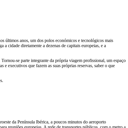
 nos últimos anos, um dos polos económicos e tecnológicos mais
a a cidade diretamente a dezenas de capitais europeias, e a
. Tornou-se parte integrante da própria viagem profissional, um espaço
as e executivos que fazem as suas próprias reservas, saber o que
s.
oroeste da Península Ibérica, a poucos minutos do aeroporto
ara reuniões europeias. A rede de transportes públicos, com o metro a