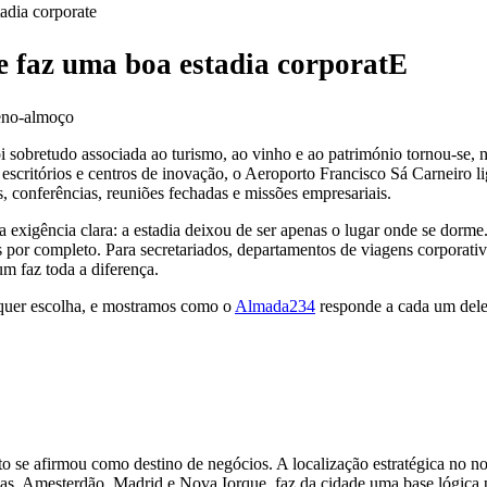
adia corporate
e faz uma boa estadia corporatE
i sobretudo associada ao turismo, ao vinho e ao património tornou-se,
scritórios e centros de inovação, o Aeroporto Francisco Sá Carneiro lig
conferências, reuniões fechadas e missões empresariais.
a exigência clara: a estadia deixou de ser apenas o lugar onde se dorme
os por completo. Para secretariados, departamentos de viagens corporativ
m faz toda a diferença.
alquer escolha, e mostramos como o
Almada234
responde a cada um dele
to se afirmou como destino de negócios. A localização estratégica no n
elas, Amesterdão, Madrid e Nova Iorque, faz da cidade uma base lógica p