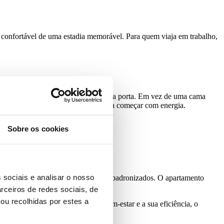
ia confortável de uma estadia memorável. Para quem viaja em trabalho,
. Em vez de um corredor anónimo, uma porta. Em vez de uma cama
e uma viagem profissional continue a começar com energia.
Sobre os cookies
 sociais e analisar o nosso
, pequeno-almoço incluído e serviços padronizados. O apartamento
rceiros de redes sociais, de
ou recolhidas por estes a
e executivos que valorizam o seu bem-estar e a sua eficiência, o