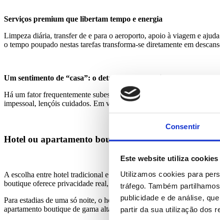
Serviços premium que libertam tempo e energia
Limpeza diária, transfer de e para o aeroporto, apoio à viagem e aju
o tempo poupado nestas tarefas transforma-se diretamente em descanso
Um sentimento de “casa”
:
o detalhe menos óbvio
Há um fator frequentemente subestimado nas viagens de negócios: o
impessoal, lençóis cuidados. Em vez de uma parede branca, um design
Consentir
Hotel ou apartamento boutique: o que faz mais sentid
Este website utiliza cookies
Utilizamos cookies para pers
A escolha entre hotel tradicional e apartamento boutique é cada vez 
boutique oferece privacidade real, espaço à medida de uma estadia hum
tráfego. Também partilhamos 
publicidade e de análise, q
Para estadias de uma só noite, o hotel pode continuar a fazer sentido.
apartamento boutique de gama alta é hoje uma escolha mais inteligent
partir da sua utilização dos 