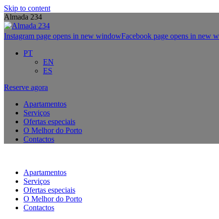
Skip to content
Almada 234
Instagram page opens in new window
Facebook page opens in new 
PT
EN
ES
Reserve agora
Apartamentos
Serviços
Ofertas especiais
O Melhor do Porto
Contactos
Apartamentos
Serviços
Ofertas especiais
O Melhor do Porto
Contactos