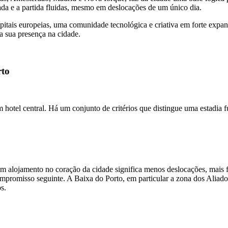
ada e a partida fluidas, mesmo em deslocações de um único dia.
apitais europeias, uma comunidade tecnológica e criativa em forte expa
a sua presença na cidade.
rto
 hotel central. Há um conjunto de critérios que distingue uma estadia f
m alojamento no coração da cidade significa menos deslocações, mais fle
omisso seguinte. A Baixa do Porto, em particular a zona dos Aliados, c
s.