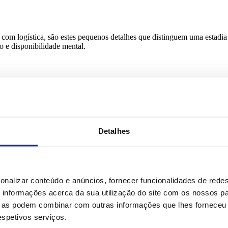
da com logística, são estes pequenos detalhes que distinguem uma estad
 e disponibilidade mental.
 impacto psicológico de chegar a um espaço que se sente como um lar
 pensado com intenção. É este detalhe que faz com que o quinto dia d
Detalhes
o para viagens de negócios
onalizar conteúdo e anúncios, fornecer funcionalidades de redes
mais clara para quem viaja em trabalho. O hotel oferece previsibilidade
ana e a possibilidade de viver a cidade, e não apenas dormir nela.
informações acerca da sua utilização do site com os nossos pa
ue as podem combinar com outras informações que lhes forneceu 
 Mas, para qualquer estadia de duas noites ou mais, sobretudo no caso d
e.
respetivos serviços.