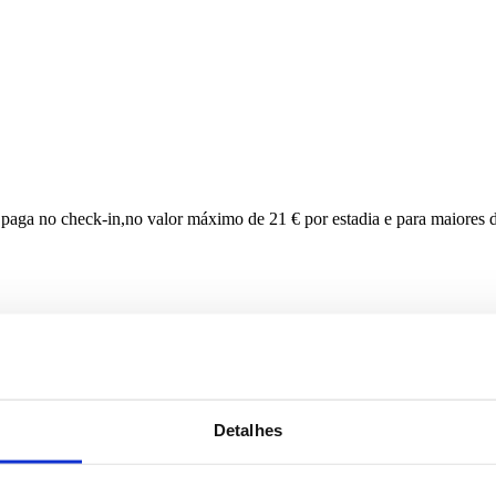
 paga no check-in,no valor máximo de 21 € por estadia e para maiores 
lmada234.pt
ou
+351969059217
Detalhes