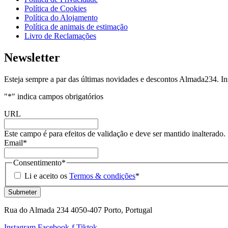
Política de Cookies
Política do Alojamento
Política de animais de estimação
Livro de Reclamações
Newsletter
Esteja sempre a par das últimas novidades e descontos Almada234. In
"
*
" indica campos obrigatórios
URL
Este campo é para efeitos de validação e deve ser mantido inalterado.
Email
*
Consentimento
*
Li e aceito os
Termos & condições
*
Rua do Almada 234 4050-407 Porto, Portugal
Instagram
Facebook-f
Tiktok