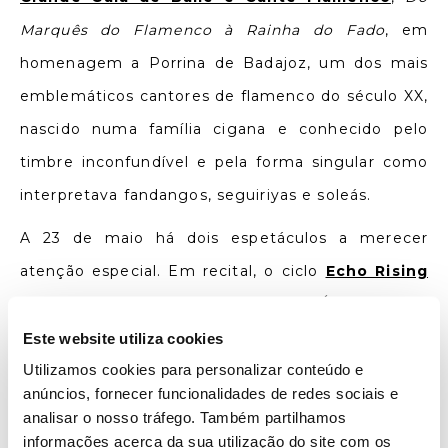
Marquês do Flamenco à Rainha do Fado
, em
homenagem a Porrina de Badajoz, um dos mais
emblemáticos cantores de flamenco do século XX,
nascido numa família cigana e conhecido pelo
timbre inconfundível e pela forma singular como
interpretava fandangos, seguiriyas e soleás.
A 23 de maio há dois espetáculos a merecer
atenção especial. Em recital, o ciclo
Echo Rising
Stars
apresenta a soprano islandesa Álfheiður Erla
Guðmundsdóttir, acompanhada pelo pianista
Este website utiliza cookies
Utilizamos cookies para personalizar conteúdo e
Kunal Lahiry. Com uma voz cativante e etérea, já
anúncios, fornecer funcionalidades de redes sociais e
gravada para a Deutsche Grammophon,
analisar o nosso tráfego. Também partilhamos
protagoniza um concerto que promete ficar na
informações acerca da sua utilização do site com os