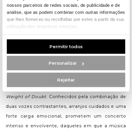
nossos parceiros de redes sociais, de publicidade e de
memória. Na mesma noite,
Silvana Estrada
,
análise, que as podem combinar com outras informações
compositora e cantora mexicana, leva à Casa da
que lhes forneceu ou recolhidas por estes a partir da sua
Música a beleza desarmante da sua voz suave e
utilização dos respetivos serviços.
um repertório de canções delicadas e
introspetivas.
Permitir todos
No Coliseu Porto Ageas, no dia 8 de maio,
Personalizar
destaque para os
Non Talkers
.
O duo luso-belga
de indie folk apresenta-se pela primeira vez no
Rejeitar
palco portuense, no âmbito da digressão europeia
Weight of Doubt
. Conhecidos pela combinação de
duas vozes contrastantes, arranjos cuidados e uma
forte carga emocional, prometem um concerto
intenso e envolvente, daqueles em que a música