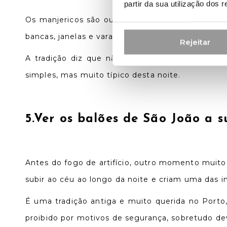
partir da sua utilização dos 
Os manjericos são outro dos grandes símbolos 
bancas, janelas e varandas por toda a cidade.
Rejeitar
A tradição diz que não se deve cheirar o manje
simples, mas muito típico desta noite.
5.
Ver os balões de São João a s
Antes do fogo de artifício, outro momento muito
subir ao céu ao longo da noite e criam uma das i
É uma tradição antiga e muito querida no Porto
proibido por motivos de segurança, sobretudo dev