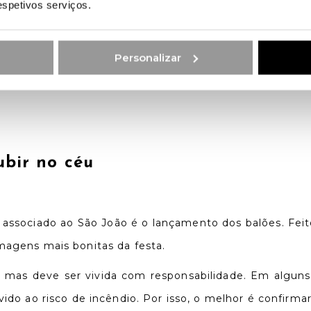
respetivos serviços.
do São João. Pequenos, aromáticos e muitas vezes a
Personalizar
rico diretamente. O gesto certo é passar a mão pela
ubir no céu
 associado ao São João é o lançamento dos balões. Fe
magens mais bonitas da festa.
, mas deve ser vivida com responsabilidade. Em algun
ido ao risco de incêndio. Por isso, o melhor é confirmar