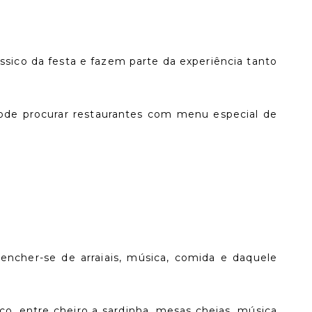
sico da festa e fazem parte da experiência tanto
Pode procurar restaurantes com menu especial de
encher-se de arraiais, música, comida e daquele
o, entre cheiro a sardinha, mesas cheias, música