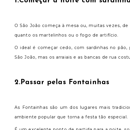
1.Começar a noite com sardinh
O São João começa à mesa ou, muitas vezes, de p
quanto os martelinhos ou o fogo de artifício.
O ideal é começar cedo, com sardinhas no pão, 
São João, mas os arraiais e as bancas de rua cos
2.Passar pelas Fontainhas
As Fontainhas são um dos lugares mais tradicio
ambiente popular que torna a festa tão especial.
É um excelente ponto de partida para a noite, s