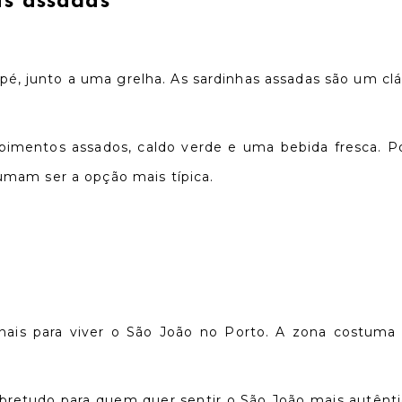
as assadas
é, junto a uma grelha. As sardinhas assadas são um clás
pimentos assados, caldo verde e uma bebida fresca. 
tumam ser a opção mais típica.
nais para viver o São João no Porto. A zona costuma 
obretudo para quem quer sentir o São João mais autêntic